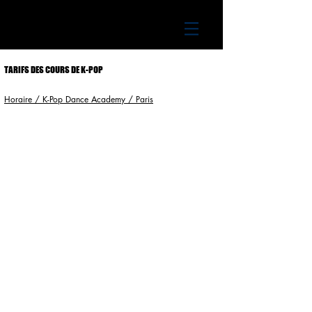
K-POP DANCE ACADEMY
TARIFS DES COURS DE K-POP
Horaire / K-Pop Dance Academy / Paris